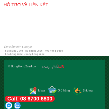
HỖ TRỢ VÀ LIÊN KẾT
Tìm kiếm trên Google
-
hoa hong 2 usd
-
hoa hồng 2usd
-
hoa hong 2 usd
-
hoa hong 2usd
-
bong hong 2usd
© BongHong2usd.com |
Maps
Giỏ hàng
Shiping
Call: 08 6700 6800