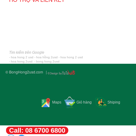
Tìm kiếm trên Google
-
hoa hong 2 usd
-
hoa hồng 2usd
-
hoa hong 2 usd
-
hoa hong 2usd
-
bong hong 2usd
© BongHong2usd.com |
Maps
Giỏ hàng
Shiping
Call: 08 6700 6800