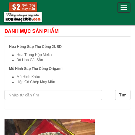
Toggle
naviga
DANH MỤC SẢN PHẨM
Hoa Hồng Gấp Thủ Công 2USD
Hoa Trong Hộp Meka
Bó Hoa Gói Sẵn
Mô Hình Gấp Thủ Công Origami
Mô Hình Khác
Hộp Cá Chép May Mắn